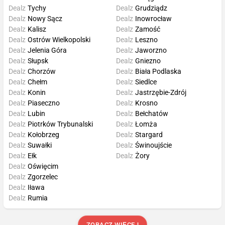
Dealz
Tychy
Dealz
Grudziądz
Dealz
Nowy Sącz
Dealz
Inowrocław
Dealz
Kalisz
Dealz
Zamość
Dealz
Ostrów Wielkopolski
Dealz
Leszno
Dealz
Jelenia Góra
Dealz
Jaworzno
Dealz
Słupsk
Dealz
Gniezno
Dealz
Chorzów
Dealz
Biała Podlaska
Dealz
Chełm
Dealz
Siedlce
Dealz
Konin
Dealz
Jastrzębie-Zdrój
Dealz
Piaseczno
Dealz
Krosno
Dealz
Lubin
Dealz
Bełchatów
Dealz
Piotrków Trybunalski
Dealz
Łomża
Dealz
Kołobrzeg
Dealz
Stargard
Dealz
Suwałki
Dealz
Świnoujście
Dealz
Ełk
Dealz
Żory
Dealz
Oświęcim
Dealz
Zgorzelec
Dealz
Iława
Dealz
Rumia
ZOBACZ WIĘCEJ