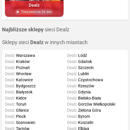
Dealz
Trwa jeszcze 26 dni
Najbliższe sklepy
sieci Dealz
Sklepy sieci
Dealz
w innych miastach
Dealz
Warszawa
Dealz
Łódź
Dealz
Kraków
Dealz
Gdańsk
Dealz
Poznań
Dealz
Szczecin
Dealz
Wrocław
Dealz
Lublin
Dealz
Katowice
Dealz
Częstochowa
Dealz
Bydgoszcz
Dealz
Rzeszów
Dealz
Białystok
Dealz
Gdynia
Dealz
Kielce
Dealz
Bielsko-Biała
Dealz
Toruń
Dealz
Gorzów Wielkopolski
Dealz
Gliwice
Dealz
Zielona Góra
Dealz
Płock
Dealz
Bytom
Dealz
Sosnowiec
Dealz
Koszalin
Dealz
Tarnów
Dealz
Elbląg