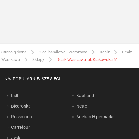
Strona główna
Sieci handlowe - Warszawa
Dealz
Dealz -
Warszawa
Sklepy
Dealz Warszawa, al. Krakowska 61
NAJPOPULARNIEJSZE SIECI
Lidl
Kaufland
Biedronka
Netto
Rossmann
Auchan Hipermarket
Carrefour
Jysk