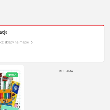
acja
cz sklepy na mapie
REKLAMA
NOWA