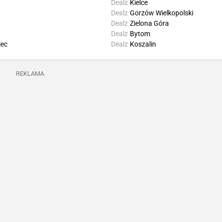
Dealz
Kielce
Dealz
Gorzów Wielkopolski
Dealz
Zielona Góra
Dealz
Bytom
ec
Dealz
Koszalin
REKLAMA