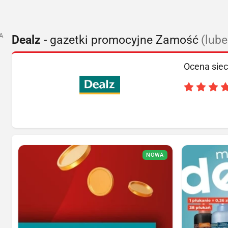
A
Dealz
- gazetki promocyjne Zamość
(lub
Ocena siec
NOWA