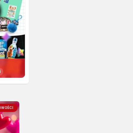
i
OWOŚCI