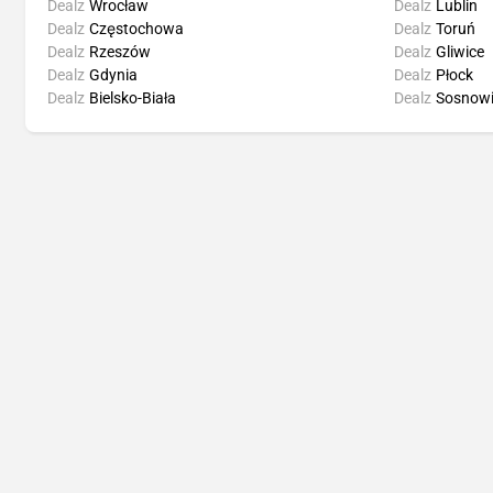
Dealz
Wrocław
Dealz
Lublin
Dealz
Częstochowa
Dealz
Toruń
Dealz
Rzeszów
Dealz
Gliwice
Dealz
Gdynia
Dealz
Płock
Dealz
Bielsko-Biała
Dealz
Sosnowi