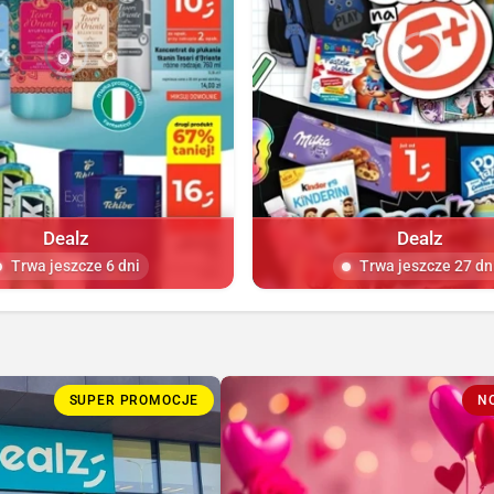
Dealz
Dealz
Trwa jeszcze 6 dni
Trwa jeszcze 27 dn
SUPER PROMOCJE
N