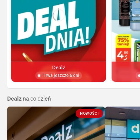
Dealz
Trwa jeszcze 6 dni
Dealz
na co dzień
NOWOŚCI