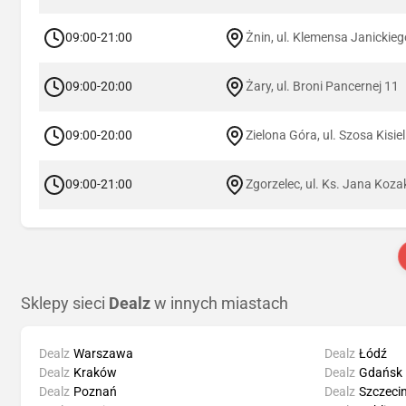
09:00-21:00
Żnin, ul. Klemensa Janickie
09:00-20:00
Żary, ul. Broni Pancernej 11
09:00-20:00
Zielona Góra, ul. Szosa Kisie
09:00-21:00
Zgorzelec, ul. Ks. Jana Koz
Sklepy sieci
Dealz
w innych miastach
Dealz
Warszawa
Dealz
Łódź
Dealz
Kraków
Dealz
Gdańsk
Dealz
Poznań
Dealz
Szczeci