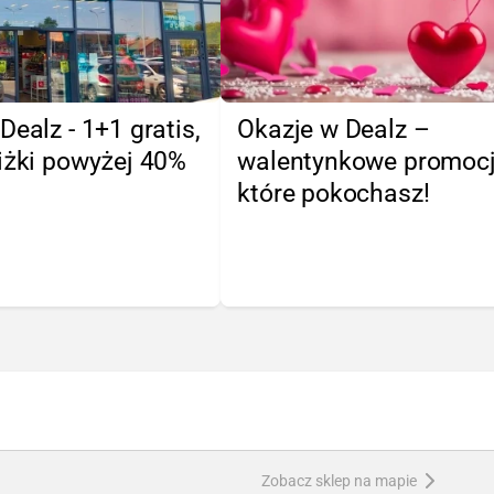
Dealz - 1+1 gratis,
Okazje w Dealz –
iżki powyżej 40%
walentynkowe promocj
które pokochasz!
Zobacz sklep na mapie