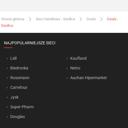
Strona główna
Sieci handlowe - Siedlce
Dealz
Dealz -
Siedlce
NAJPOPULARNIEJSZE SIECI
Lidl
Kaufland
Biedronka
Netto
Rossmann
Auchan Hipermarket
Carrefour
Jysk
Super-Pharm
Douglas