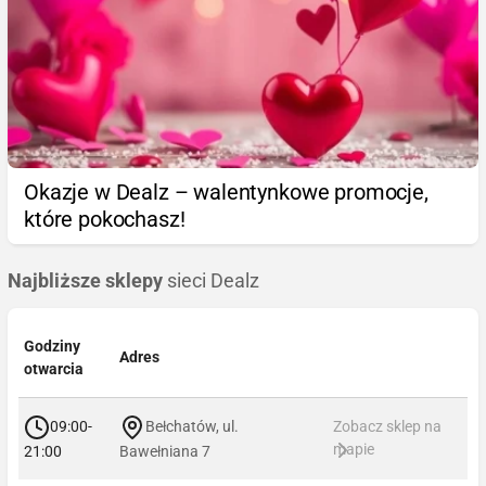
Okazje w Dealz – walentynkowe promocje,
które pokochasz!
Najbliższe sklepy
sieci Dealz
Godziny
Adres
otwarcia
09:00-
Bełchatów, ul.
Zobacz sklep na
mapie
21:00
Bawełniana 7