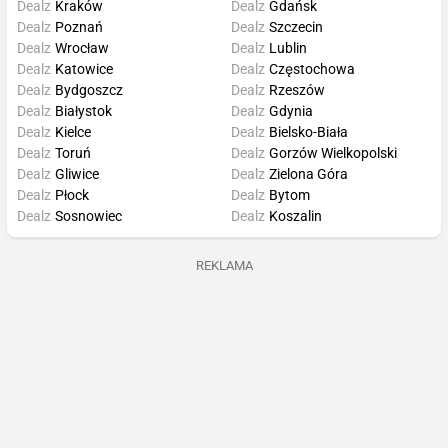
Dealz
Kraków
Dealz
Gdańsk
Dealz
Poznań
Dealz
Szczecin
Dealz
Wrocław
Dealz
Lublin
Dealz
Katowice
Dealz
Częstochowa
Dealz
Bydgoszcz
Dealz
Rzeszów
Dealz
Białystok
Dealz
Gdynia
Dealz
Kielce
Dealz
Bielsko-Biała
Dealz
Toruń
Dealz
Gorzów Wielkopolski
Dealz
Gliwice
Dealz
Zielona Góra
Dealz
Płock
Dealz
Bytom
Dealz
Sosnowiec
Dealz
Koszalin
REKLAMA