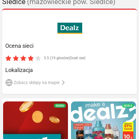
Siedlce
(mazowieckie pow. Siedlce)
Ocena sieci
3.5 (19 głosów)
Oceń sieć
Lokalizacja
Zobacz sklepy na mapie
NOWA
NOWA