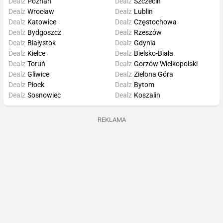
Dealz
Poznań
Dealz
Szczecin
Dealz
Wrocław
Dealz
Lublin
Dealz
Katowice
Dealz
Częstochowa
Dealz
Bydgoszcz
Dealz
Rzeszów
Dealz
Białystok
Dealz
Gdynia
Dealz
Kielce
Dealz
Bielsko-Biała
Dealz
Toruń
Dealz
Gorzów Wielkopolski
Dealz
Gliwice
Dealz
Zielona Góra
Dealz
Płock
Dealz
Bytom
Dealz
Sosnowiec
Dealz
Koszalin
REKLAMA