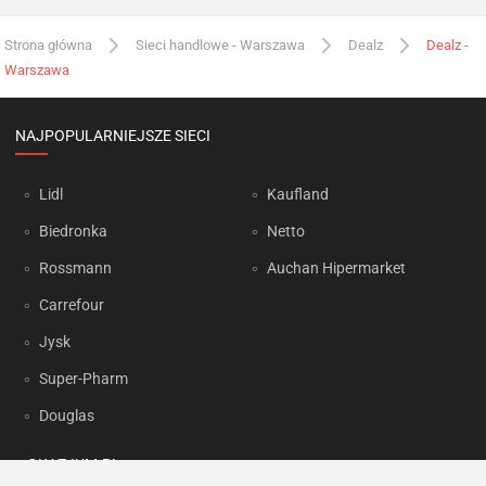
Strona główna
Sieci handlowe - Warszawa
Dealz
Dealz -
Warszawa
NAJPOPULARNIEJSZE SIECI
Lidl
Kaufland
Biedronka
Netto
Rossmann
Auchan Hipermarket
Carrefour
Jysk
Super-Pharm
Douglas
OKAZJUM.PL