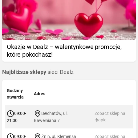
Okazje w Dealz – walentynkowe promocje,
które pokochasz!
Najbliższe sklepy
sieci Dealz
Godziny
Adres
otwarcia
09:00-
Bełchatów, ul.
Zobacz sklep na
mapie
21:00
Bawełniana 7
09:00-
Żnin, ul. Klemensa
Zobacz sklep na