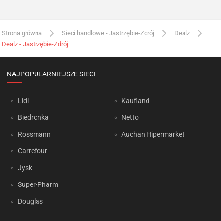
Strona główna
Sieci handlowe - Jastrzębie-Zdrój
Dealz
Dealz - Jastrzębie-Zdrój
NAJPOPULARNIEJSZE SIECI
Lidl
Kaufland
Biedronka
Netto
Rossmann
Auchan Hipermarket
Carrefour
Jysk
Super-Pharm
Douglas