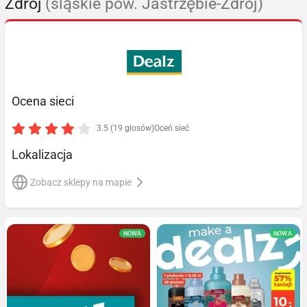
Zdrój
(śląskie pow. Jastrzębie-Zdrój)
Ocena sieci
3.5 (19 głosów)
Oceń sieć
Lokalizacja
Zobacz sklepy na mapie
NOWA
NOWA