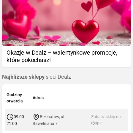
Okazje w Dealz – walentynkowe promocje,
które pokochasz!
Najbliższe sklepy
sieci Dealz
Godziny
Adres
otwarcia
09:00-
Bełchatów, ul.
Zobacz sklep na
mapie
21:00
Bawełniana 7