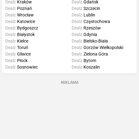
Dealz
Kraków
Dealz
Gdańsk
Dealz
Poznań
Dealz
Szczecin
Dealz
Wrocław
Dealz
Lublin
Dealz
Katowice
Dealz
Częstochowa
Dealz
Bydgoszcz
Dealz
Rzeszów
Dealz
Białystok
Dealz
Gdynia
Dealz
Kielce
Dealz
Bielsko-Biała
Dealz
Toruń
Dealz
Gorzów Wielkopolski
Dealz
Gliwice
Dealz
Zielona Góra
Dealz
Płock
Dealz
Bytom
Dealz
Sosnowiec
Dealz
Koszalin
REKLAMA