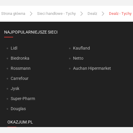
Strona główna
Sieci handlowe - Tychy
Dealz
Dealz - Tychy
NAJPOPULARNIEJSZE SIECI
Lidl
Kaufland
Biedronka
Netto
Rossmann
Auchan Hipermarket
Carrefour
Jysk
Super-Pharm
Douglas
OKAZJUM.PL