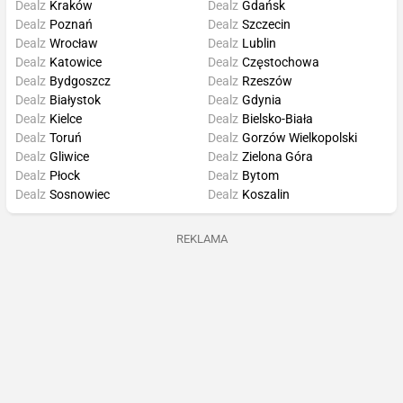
Dealz
Kraków
Dealz
Gdańsk
Dealz
Poznań
Dealz
Szczecin
Dealz
Wrocław
Dealz
Lublin
Dealz
Katowice
Dealz
Częstochowa
Dealz
Bydgoszcz
Dealz
Rzeszów
Dealz
Białystok
Dealz
Gdynia
Dealz
Kielce
Dealz
Bielsko-Biała
Dealz
Toruń
Dealz
Gorzów Wielkopolski
Dealz
Gliwice
Dealz
Zielona Góra
Dealz
Płock
Dealz
Bytom
Dealz
Sosnowiec
Dealz
Koszalin
REKLAMA