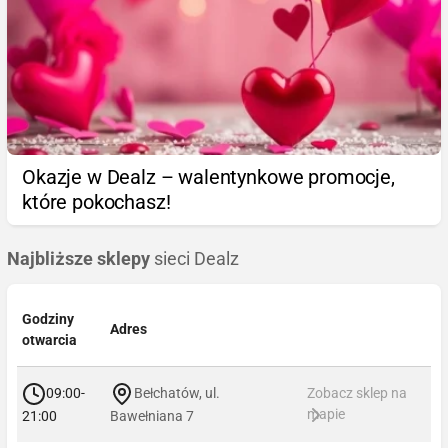
Okazje w Dealz – walentynkowe promocje,
które pokochasz!
Najbliższe sklepy
sieci Dealz
Godziny
Adres
otwarcia
09:00-
Bełchatów, ul.
Zobacz sklep na
mapie
21:00
Bawełniana 7