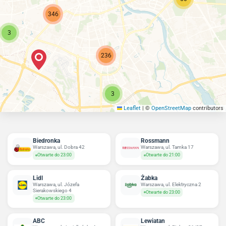
346
3
236
3
Leaflet
|
©
OpenStreetMap
contributors
Biedronka
Rossmann
Warszawa, ul. Dobra 42
Warszawa, ul. Tamka 17
Otwarte do 23:00
Otwarte do 21:00
Lidl
Żabka
Warszawa, ul. Józefa
Warszawa, ul. Elektryczna 2
Sierakowskiego 4
Otwarte do 23:00
Otwarte do 23:00
ABC
Lewiatan