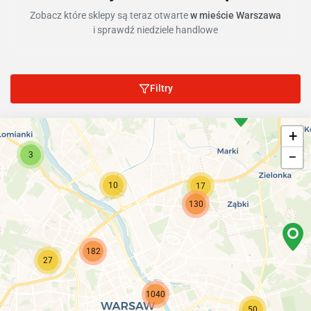
Zobacz które sklepy są teraz otwarte
w mieście Warszawa
i sprawdź niedziele handlowe
Filtry
+
−
3
10
17
130
182
27
1040
50