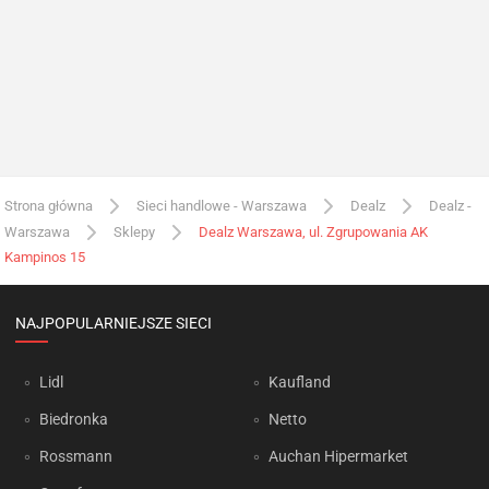
Strona główna
Sieci handlowe - Warszawa
Dealz
Dealz -
Warszawa
Sklepy
Dealz Warszawa, ul. Zgrupowania AK
Kampinos 15
NAJPOPULARNIEJSZE SIECI
Lidl
Kaufland
Biedronka
Netto
Rossmann
Auchan Hipermarket