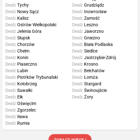
Dealz
Tychy
Dealz
Grudziądz
Dealz
Nowy Sącz
Dealz
Inowrocław
Dealz
Kalisz
Dealz
Zamość
Dealz
Ostrów Wielkopolski
Dealz
Leszno
Dealz
Jelenia Góra
Dealz
Jaworzno
Dealz
Słupsk
Dealz
Gniezno
Dealz
Chorzów
Dealz
Biała Podlaska
Dealz
Chełm
Dealz
Siedlce
Dealz
Konin
Dealz
Jastrzębie-Zdrój
Dealz
Piaseczno
Dealz
Krosno
Dealz
Lubin
Dealz
Bełchatów
Dealz
Piotrków Trybunalski
Dealz
Łomża
Dealz
Kołobrzeg
Dealz
Stargard
Dealz
Suwałki
Dealz
Świnoujście
Dealz
Ełk
Dealz
Żory
Dealz
Oświęcim
Dealz
Zgorzelec
Dealz
Iława
Dealz
Rumia
ZOBACZ WIĘCEJ