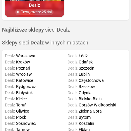
Dealz
Trwa jeszcze 25 dni
Najbliższe sklepy
sieci Dealz
Sklepy sieci
Dealz
w innych miastach
Dealz
Warszawa
Dealz
Łódź
Dealz
Kraków
Dealz
Gdańsk
Dealz
Poznań
Dealz
Szczecin
Dealz
Wrocław
Dealz
Lublin
Dealz
Katowice
Dealz
Częstochowa
Dealz
Bydgoszcz
Dealz
Rzeszów
Dealz
Białystok
Dealz
Gdynia
Dealz
Kielce
Dealz
Bielsko-Biała
Dealz
Toruń
Dealz
Gorzów Wielkopolski
Dealz
Gliwice
Dealz
Zielona Góra
Dealz
Płock
Dealz
Bytom
Dealz
Sosnowiec
Dealz
Koszalin
Dealz
Tarnów
Dealz
Elbląg