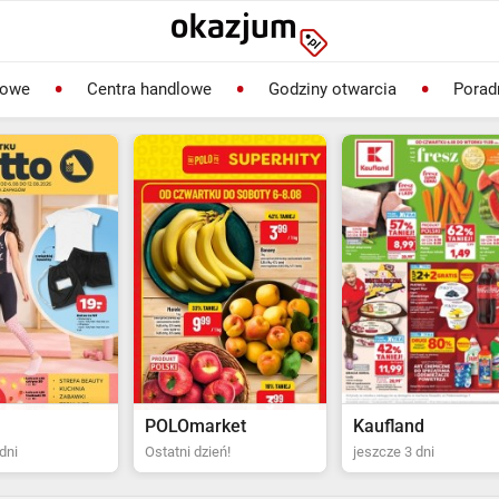
lowe
Centra handlowe
Godziny otwarcia
Porad
rket
Kaufland
Biedronka
ień!
jeszcze 3 dni
Ostatni dzień!