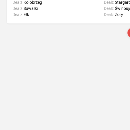
Dealz
Kołobrzeg
Dealz
Stargar
Dealz
Suwałki
Dealz
Świnouj
Dealz
Ełk
Dealz
Żory