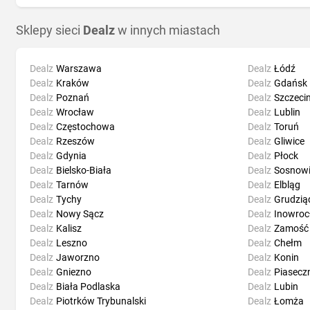
Sklepy sieci
Dealz
w innych miastach
Dealz
Warszawa
Dealz
Łódź
Dealz
Kraków
Dealz
Gdańsk
Dealz
Poznań
Dealz
Szczeci
Dealz
Wrocław
Dealz
Lublin
Dealz
Częstochowa
Dealz
Toruń
Dealz
Rzeszów
Dealz
Gliwice
Dealz
Gdynia
Dealz
Płock
Dealz
Bielsko-Biała
Dealz
Sosnowi
Dealz
Tarnów
Dealz
Elbląg
Dealz
Tychy
Dealz
Grudzią
Dealz
Nowy Sącz
Dealz
Inowroc
Dealz
Kalisz
Dealz
Zamość
Dealz
Leszno
Dealz
Chełm
Dealz
Jaworzno
Dealz
Konin
Dealz
Gniezno
Dealz
Piasecz
Dealz
Biała Podlaska
Dealz
Lubin
Dealz
Piotrków Trybunalski
Dealz
Łomża