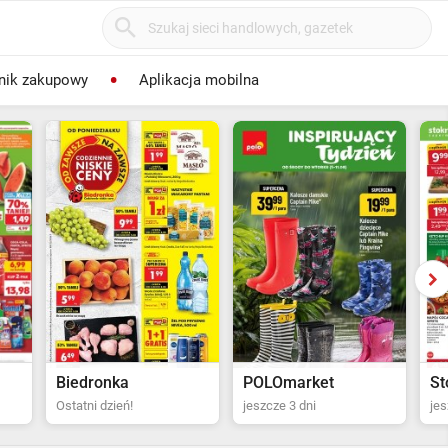
nik zakupowy
Aplikacja mobilna
POLOmarket
Stokrotka Supermarket
Bi
jeszcze 3 dni
jeszcze 4 dni
za 