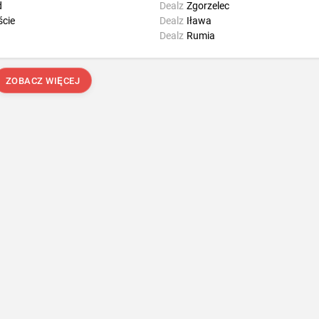
d
Dealz
Zgorzelec
ście
Dealz
Iława
Dealz
Rumia
ZOBACZ WIĘCEJ