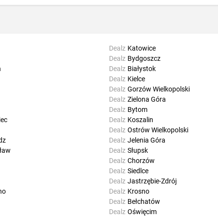
Dealz
Katowice
Dealz
Bydgoszcz
n
Dealz
Białystok
Dealz
Kielce
Dealz
Gorzów Wielkopolski
Dealz
Zielona Góra
Dealz
Bytom
ec
Dealz
Koszalin
Dealz
Ostrów Wielkopolski
dz
Dealz
Jelenia Góra
ław
Dealz
Słupsk
Dealz
Chorzów
Dealz
Siedlce
Dealz
Jastrzębie-Zdrój
no
Dealz
Krosno
Dealz
Bełchatów
Dealz
Oświęcim